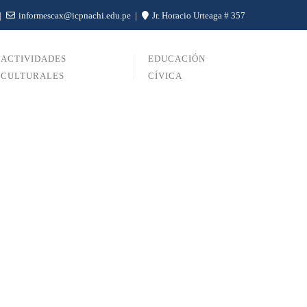
informescax@icpnachi.edu.pe
Jr. Horacio Urteaga # 357
ACTIVIDADES
EDUCACIÓN
CULTURALES
CÍVICA