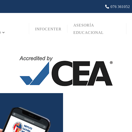
076 361052
ASESORÍA
INFOCENTER
O
EDUCACIONAL